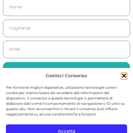
Iscriviti e ricevi la guida gratuita
Gestisci Consenso
Per fornire le migliori esperienze, utilizziamo tecnologie come i
cookie per memorizzare e/o accedere alle informazioni del
dispositivo. Il consenso a queste tecnologie ci permetterà di
elaborare dati come il comportamento di navigazione o ID unici su
questo sito. Non acconsentire o ritirare il consenso può influire
© 2026 Dott.ssa Antonella Toselli · P. IVA 00776220048 · Sede: Via
negativamente su alcune caratteristiche e funzioni.
Battaglia 5, 12100 Cuneo (CN)
info@antonellatoselli.it
Accetta