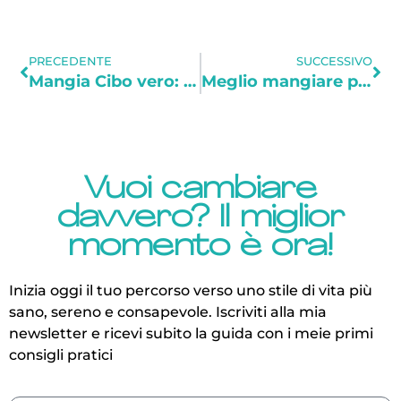
PRECEDENTE
SUCCESSIVO
Mangia Cibo vero: le nuove linee guida americane 2025–2030
Meglio mangiare prima di un concerto? La mia risposta da corista (proteine sì, carbo no)
Vuoi cambiare
davvero? Il miglior
momento è ora!
Inizia oggi il tuo percorso verso uno stile di vita più
sano, sereno e consapevole.
Iscriviti alla mia
newsletter e ricevi subito la guida con i meie primi
consigli pratici