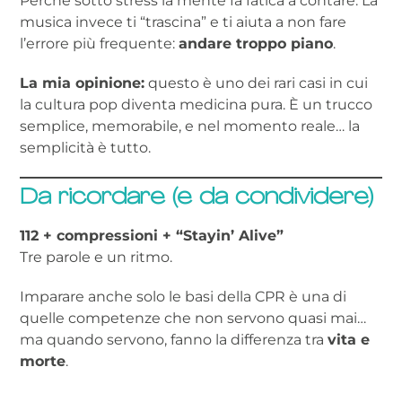
Perché sotto stress la mente fa fatica a contare. La
musica invece ti “trascina” e ti aiuta a non fare
l’errore più frequente:
andare troppo piano
.
La mia opinione:
questo è uno dei rari casi in cui
la cultura pop diventa medicina pura. È un trucco
semplice, memorabile, e nel momento reale… la
semplicità è tutto.
Da ricordare (e da condividere)
112 + compressioni + “Stayin’ Alive”
Tre parole e un ritmo.
Imparare anche solo le basi della CPR è una di
quelle competenze che non servono quasi mai…
ma quando servono, fanno la differenza tra
vita e
morte
.