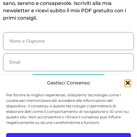
sano, sereno e consapevole. Iscriviti alla mia
newsletter e ricevi subito il mio PDF gratuito con i
primi consigli.
ISCRIVITI E RICEVI LA GUIDA GRATUITA
Gestisci Consenso
Per fornire le migliori esperienze, utilizziamo tecnologie come i
cookie per memorizzare e/o accedere alle informazioni del
dispositivo. Il consenso a queste tecnologie ci permetterà di
elaborare dati come il comportamento di navigazione o ID unici su
questo sito. Non acconsentire o ritirare il consenso può influire
© 2026 Dott.ssa Antonella Toselli · P. IVA 00776220048 · Sede: Via
negativamente su alcune caratteristiche e funzioni.
Battaglia 5, 12100 Cuneo (CN)
info@antonellatoselli.it