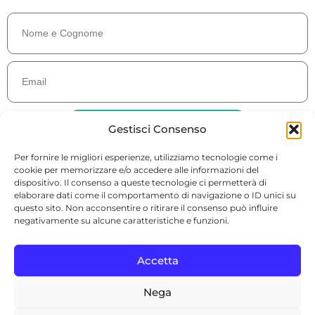
ISCRIVITI E RICEVI LA GUIDA GRATUITA
Gestisci Consenso
Per fornire le migliori esperienze, utilizziamo tecnologie come i
cookie per memorizzare e/o accedere alle informazioni del
dispositivo. Il consenso a queste tecnologie ci permetterà di
elaborare dati come il comportamento di navigazione o ID unici su
questo sito. Non acconsentire o ritirare il consenso può influire
© 2026 Dott.ssa Antonella Toselli · P. IVA 00776220048 · Sede: Via
negativamente su alcune caratteristiche e funzioni.
Battaglia 5, 12100 Cuneo (CN)
info@antonellatoselli.it
Accetta
Nega
Cookie Policy
|
Privacy Policy
|
Termini e Condizioni d’uso