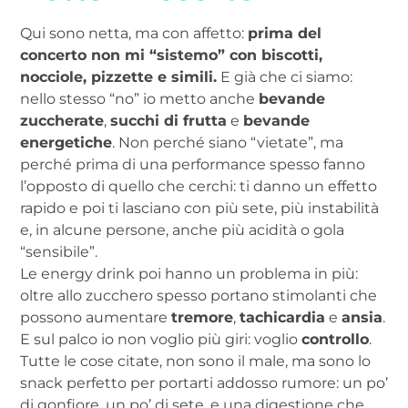
Qui sono netta, ma con affetto:
prima del
concerto non mi “sistemo” con biscotti,
nocciole, pizzette e simili.
E già che ci siamo:
nello stesso “no” io metto anche
bevande
zuccherate
,
succhi di frutta
e
bevande
energetiche
. Non perché siano “vietate”, ma
perché prima di una performance spesso fanno
l’opposto di quello che cerchi: ti danno un effetto
rapido e poi ti lasciano con più sete, più instabilità
e, in alcune persone, anche più acidità o gola
“sensibile”.
Le energy drink poi hanno un problema in più:
oltre allo zucchero spesso portano stimolanti che
possono aumentare
tremore
,
tachicardia
e
ansia
.
E sul palco io non voglio più giri: voglio
controllo
.
Tutte le cose citate, non sono il male, ma sono lo
snack perfetto per portarti addosso rumore: un po’
di gonfiore, un po’ di sete, e una digestione che