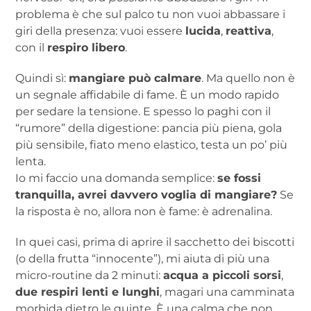
problema è che sul palco tu non vuoi abbassare i
giri della presenza: vuoi essere
lucida
,
reattiva
,
con il
respiro libero
.
Quindi sì:
mangiare può calmare
. Ma quello non è
un segnale affidabile di fame. È un modo rapido
per sedare la tensione. E spesso lo paghi con il
“rumore” della digestione: pancia più piena, gola
più sensibile, fiato meno elastico, testa un po’ più
lenta.
Io mi faccio una domanda semplice:
se fossi
tranquilla, avrei davvero voglia di mangiare?
Se
la risposta è no, allora non è fame: è adrenalina.
In quei casi, prima di aprire il sacchetto dei biscotti
(o della frutta “innocente”), mi aiuta di più una
micro-routine da 2 minuti:
acqua a piccoli sorsi
,
due respiri lenti e lunghi
, magari una camminata
morbida dietro le quinte. È una calma che non