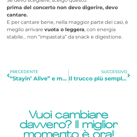
Se devo scegliere, scelgo questo:
prima del concerto non devo digerire, devo
cantare.
E per cantare bene, nella maggior parte dei casi, è
meglio arrivare
vuota o leggera
, con energia
stabile… non “impastata” da snack e digestione.
PRECEDENTE
SUCCESSIVO
“Stayin’ Alive” e massaggio cardiaco: perché una canzone può salvare una vita
Il trucco più semplice per calmare il corpo: una nota
Vuoi cambiare
davvero? Il miglior
momento è ora!