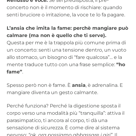
Reflusso e voce.
Se sei predisposta, il pre-
concerto non è il momento di rischiare: quando
senti bruciore o irritazione, la voce te lo fa pagare.
L’ansia che imita la fame: perchè mangiare può
calmare (ma non è quello che ti serve).
Questa per me è la trappola più comune prima di
un concerto: senti una tensione dentro, un vuoto
allo stomaco, un bisogno di “fare qualcosa”… e la
mente traduce tutto con una frase semplice:
“ho
fame”
.
Spesso però non è fame. È
ansia
, è adrenalina. E
mangiare diventa un gesto calmante.
Perché funziona? Perché la digestione sposta il
corpo verso una modalità più “tranquilla”: attiva il
parasimpatico, ti ancora al corpo, ti dà una
sensazione di sicurezza. È come dire al sistema
nervoso:
“ok, ora possiamo abbassare i giri”
. Il