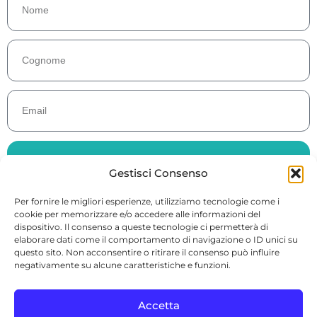
Iscriviti e ricevi la guida gratuita
Gestisci Consenso
Per fornire le migliori esperienze, utilizziamo tecnologie come i
cookie per memorizzare e/o accedere alle informazioni del
dispositivo. Il consenso a queste tecnologie ci permetterà di
elaborare dati come il comportamento di navigazione o ID unici su
questo sito. Non acconsentire o ritirare il consenso può influire
© 2026 Dott.ssa Antonella Toselli · P. IVA 00776220048 · Sede: Via
negativamente su alcune caratteristiche e funzioni.
Battaglia 5, 12100 Cuneo (CN)
info@antonellatoselli.it
Accetta